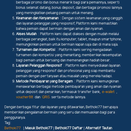
berbagai promo dan bonus menarik bagi para pemainnya, seperti
bonus selamat datang, bonus deposit, dan berbagai promosi lainnya
yang meningkatkan peluang pemain untuk menang.
Keamanan dan Kenyamanan
: Dengan sistem keamanan yang canggih
dan layanan pelanggan yang responsif, Platform kami memastikan
bahwa pemain dapat bermain dengan aman dan nyaman.
Akses Mudah
: Platform kami dapat diakses dengan mudah melalui
berbagai perangkat, baik itu komputer, tablet, maupun smartphone,
memungkinkan pemain untuk bermain kapan saja dan di mana saja.
Turnamen dan Kompetisi
: Platform kami sering mengadakan
turnamen dan kompetisi yang menantang, memberikan kesempatan
bagi pemain untuk bersaing dan memenangkan hadiah besar.
Layanan Pelanggan Responsif
: Platform kami menyediakan layanan
pelanggan yang responsif dan profesional yang siap membantu
pemain dengan pertanyaan atau masalah yang mereka hadapi.
Metode Pembayaran yang Beragam
: Platform kami kemungkinan
menawarkan berbagai metode pembayaran yang aman dan nyaman
untuk deposit dan penarikan, termasuk transfer bank,
e-wallet
,
voucher88
dan
QRIS
serta metode lainnya.
Dengan berbagai fitur dan layanan yang ditawarkan, Bethoki77 berupaya
memberikan pengalaman bermain yang seru dan memuaskan bagi para
penggunanya.
Tag:
Bethoki77
| Masuk Bethoki77 | Bethoki77 Daftar | Alternatif Tautan