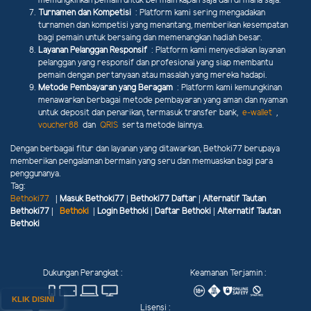
memungkinkan pemain untuk bermain kapan saja dan di mana saja.
Turnamen dan Kompetisi
: Platform kami sering mengadakan
turnamen dan kompetisi yang menantang, memberikan kesempatan
bagi pemain untuk bersaing dan memenangkan hadiah besar.
Layanan Pelanggan Responsif
: Platform kami menyediakan layanan
pelanggan yang responsif dan profesional yang siap membantu
pemain dengan pertanyaan atau masalah yang mereka hadapi.
Metode Pembayaran yang Beragam
: Platform kami kemungkinan
menawarkan berbagai metode pembayaran yang aman dan nyaman
untuk deposit dan penarikan, termasuk transfer bank,
e-wallet
,
voucher88
dan
QRIS
serta metode lainnya.
Dengan berbagai fitur dan layanan yang ditawarkan, Bethoki77 berupaya
memberikan pengalaman bermain yang seru dan memuaskan bagi para
penggunanya.
Tag:
Bethoki77
| Masuk Bethoki77 | Bethoki77 Daftar | Alternatif Tautan
Bethoki77 |
Bethoki
| Login Bethoki | Daftar Bethoki | Alternatif Tautan
Bethoki
Dukungan Perangkat :
Keamanan Terjamin :
KLIK DISINI
Lisensi :