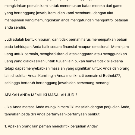
mengizinkan pemain kami untuk menentukan batas mereka dari game
yang bertanggung jawab, kemudian kami membantu dengan alat
manajemen yang memungkinkan anda mengatur dan mengontrol batasan
anda sendiri.
Judi adalah bentuk hiburan, dan tidak pernah harus menempatkan beban
pada kehidupan Anda baik secara finansial maupun emosional. Meminjam
uang untuk bermain, menghabiskan di atas anggaran atau menggunakan
uang yang dialokasikan untuk tujuan lain bukan hanya tidak bijaksana
tetapi dapat menyebabkan masalah yang signifikan untuk Anda dan orang
lain di sekitar Anda. Kami ingin Anda menikmati bermain di Bethoki77,
sehingga bertaruh bertanggung jawab dan bersenang-senang!
APAKAH ANDA MEMILIKI MASALAH JUDI?
Jika Anda merasa Anda mungkin memiliki masalah dengan perjudian Anda,
tanyakan pada diri Anda pertanyaan-pertanyaan berikut:
1. Apakah orang lain pernah mengkritik perjudian Anda?