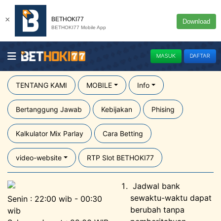
×
BETHOKI77
Download
BETHOKI77 Mobile App
MASUK
DAFTAR
TENTANG KAMI
MOBILE
Info
Bertanggung Jawab
Kebijakan
Phising
Kalkulator Mix Parlay
Cara Betting
video-website
RTP Slot BETHOKI77
Jadwal bank
sewaktu-waktu dapat
Senin : 22:00 wib - 00:30
berubah tanpa
wib