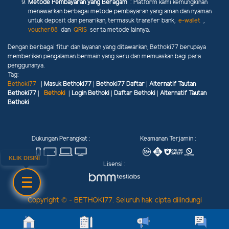
Metode Pembayaran yang Beragam
: Platform kami kemungkinan
menawarkan berbagai metode pembayaran yang aman dan nyaman
untuk deposit dan penarikan, termasuk transfer bank,
e-wallet
,
voucher88
dan
QRIS
serta metode lainnya.
Dengan berbagai fitur dan layanan yang ditawarkan, Bethoki77 berupaya
memberikan pengalaman bermain yang seru dan memuaskan bagi para
penggunanya.
Tag:
Bethoki77
| Masuk Bethoki77 | Bethoki77 Daftar | Alternatif Tautan
Bethoki77 |
Bethoki
| Login Bethoki | Daftar Bethoki | Alternatif Tautan
Bethoki
Dukungan Perangkat :
Keamanan Terjamin :
KLIK DISINI
Lisensi :
Copyright © - BETHOKI77. Seluruh hak cipta dilindungi