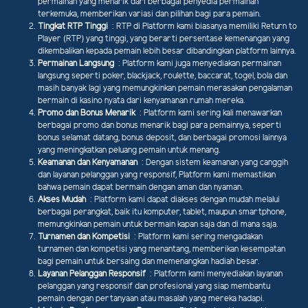
permainan yang menarik dari berbagai penyedia permainan
terkemuka, memberikan variasi dan pilihan bagi para pemain.
Tingkat RTP Tinggi
: RTP di Platform kami biasanya memiliki Return to
Player (RTP) yang tinggi, yang berarti persentase kemenangan yang
dikembalikan kepada pemain lebih besar dibandingkan platform lainnya.
Permainan Langsung
: Platform kami juga menyediakan permainan
langsung seperti poker, blackjack, roulette, baccarat, togel, bola dan
masih banyak lagi yang memungkinkan pemain merasakan pengalaman
bermain di kasino nyata dari kenyamanan rumah mereka.
Promo dan Bonus Menarik
: Platform kami sering kali menawarkan
berbagai promo dan bonus menarik bagi para pemainnya, seperti
bonus selamat datang, bonus deposit, dan berbagai promosi lainnya
yang meningkatkan peluang pemain untuk menang.
Keamanan dan Kenyamanan
: Dengan sistem keamanan yang canggih
dan layanan pelanggan yang responsif, Platform kami memastikan
bahwa pemain dapat bermain dengan aman dan nyaman.
Akses Mudah
: Platform kami dapat diakses dengan mudah melalui
berbagai perangkat, baik itu komputer, tablet, maupun smartphone,
memungkinkan pemain untuk bermain kapan saja dan di mana saja.
Turnamen dan Kompetisi
: Platform kami sering mengadakan
turnamen dan kompetisi yang menantang, memberikan kesempatan
bagi pemain untuk bersaing dan memenangkan hadiah besar.
Layanan Pelanggan Responsif
: Platform kami menyediakan layanan
pelanggan yang responsif dan profesional yang siap membantu
pemain dengan pertanyaan atau masalah yang mereka hadapi.