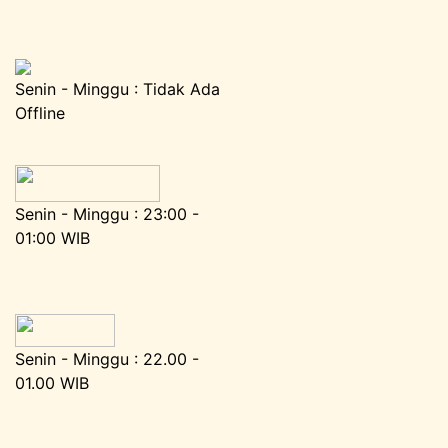
Senin - Minggu : Tidak Ada
Offline
Senin - Minggu : 23:00 -
01:00 WIB
Senin - Minggu : 22.00 -
01.00 WIB